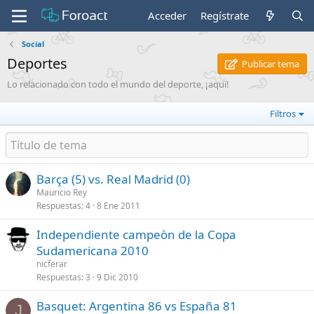
Acceder
Regístrate
Social
Deportes
Publicar tema
Lo relacionado con todo el mundo del deporte, ¡aquí!
Filtros
Barça (5) vs. Real Madrid (0)
Mauricio Rey
Respuestas
4
8 Ene 2011
Independiente campeòn de la Copa
Sudamericana 2010
nicferar
Respuestas
3
9 Dic 2010
Basquet: Argentina 86 vs España 81
J