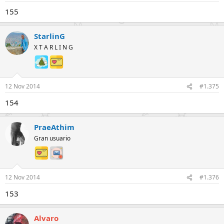
155
StarlinG
X T A R L I N G
12 Nov 2014
#1.375
154
PraeAthim
Gran usuario
12 Nov 2014
#1.376
153
Alvaro