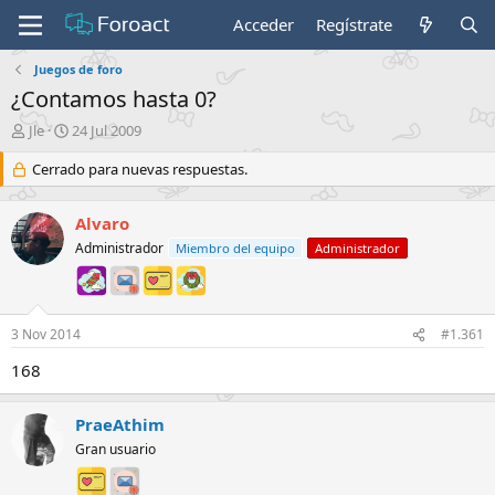
Acceder
Regístrate
Juegos de foro
¿Contamos hasta 0?
I
F
Jle
24 Jul 2009
n
e
i
Cerrado para nuevas respuestas.
c
c
h
i
a
Alvaro
a
d
d
e
Administrador
Miembro del equipo
Administrador
o
i
r
n
d
i
e
c
3 Nov 2014
#1.361
l
i
t
o
168
e
m
PraeAthim
a
Gran usuario