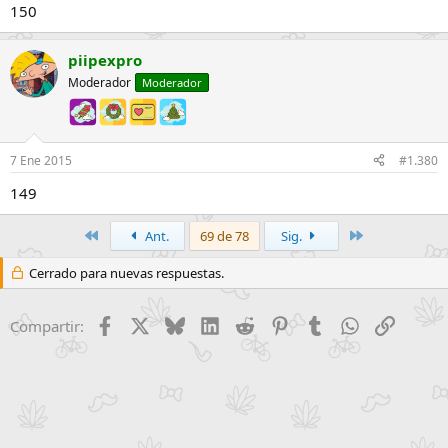
150
piipexpro
Moderador
Moderador
7 Ene 2015
#1.380
149
Primero
Último
Ant.
69 de 78
Sig.
Cerrado para nuevas respuestas.
Facebook
X
Bluesky
LinkedIn
Reddit
Pinterest
Tumblr
WhatsApp
Enlace
Compartir: