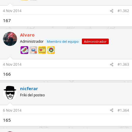
4 Nov 2014
#1.362
167
Alvaro
Administrador
Miembro del equipo
Administrador
4 Nov 2014
#1.363
166
nicferar
Friki del posteo
6 Nov 2014
#1.364
165