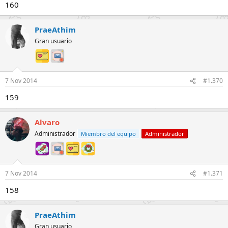
160
PraeAthim
Gran usuario
7 Nov 2014
#1.370
159
Alvaro
Administrador
Miembro del equipo
Administrador
7 Nov 2014
#1.371
158
PraeAthim
Gran usuario