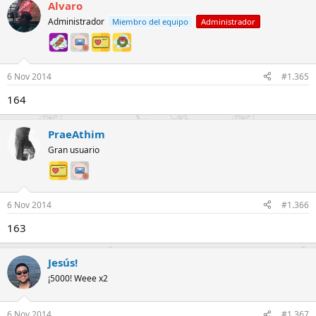
Alvaro
Administrador
Miembro del equipo
Administrador
6 Nov 2014
#1.365
164
PraeAthim
Gran usuario
6 Nov 2014
#1.366
163
Jesús!
¡5000! Weee x2
6 Nov 2014
#1.367