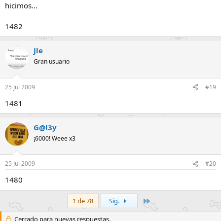
hicimos...
1482
Jle
Gran usuario
25 Jul 2009
#19
1481
G@l3y
¡6000! Weee x3
25 Jul 2009
#20
1480
Último
1 de 78
Sig.
Cerrado para nuevas respuestas.