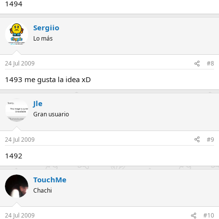
1494
Sergiio
Lo más
24 Jul 2009
#8
1493 me gusta la idea xD
Jle
Gran usuario
24 Jul 2009
#9
1492
TouchMe
Chachi
24 Jul 2009
#10