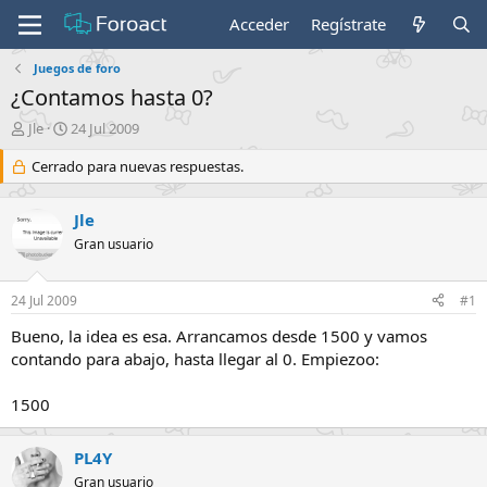
Acceder
Regístrate
Juegos de foro
¿Contamos hasta 0?
I
F
Jle
24 Jul 2009
n
e
i
Cerrado para nuevas respuestas.
c
c
h
i
a
Jle
a
d
d
e
Gran usuario
o
i
r
n
24 Jul 2009
#1
d
i
e
c
Bueno, la idea es esa. Arrancamos desde 1500 y vamos
l
i
contando para abajo, hasta llegar al 0. Empiezoo:
t
o
e
m
1500
a
PL4Y
Gran usuario