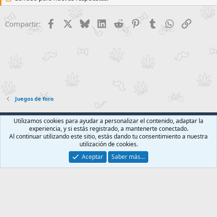
Facebook
X
Bluesky
LinkedIn
Reddit
Pinterest
Tumblr
WhatsApp
Enlace
Compartir:
Juegos de foro
Foroact Clásico
Español (ES)
Utilizamos cookies para ayudar a personalizar el contenido, adaptar la
experiencia, y si estás registrado, a mantenerte conectado.
Contáctanos
Términos y reglas
Política de privacidad
Ayuda
Al continuar utilizando este sitio, estás dando tu consentimiento a nuestra
Inicio
R
utilización de cookies.
S
S
Aceptar
Saber más…
®
Community platform by XenForo
© 2010-2026 XenForo Ltd.