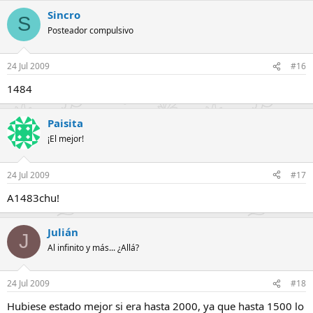
Sincro
S
Posteador compulsivo
24 Jul 2009
#16
1484
Paisita
¡El mejor!
24 Jul 2009
#17
A1483chu!
Julián
J
Al infinito y más... ¿Allá?
24 Jul 2009
#18
Hubiese estado mejor si era hasta 2000, ya que hasta 1500 lo