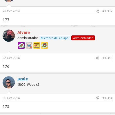
28 Oct 2014
#1.352
177
Alvaro
Administrador
Miembro del equipo
Administrador
28 Oct 2014
#1.353
176
Jesús!
¡5000! Weee x2
30 Oct 2014
#1.354
175