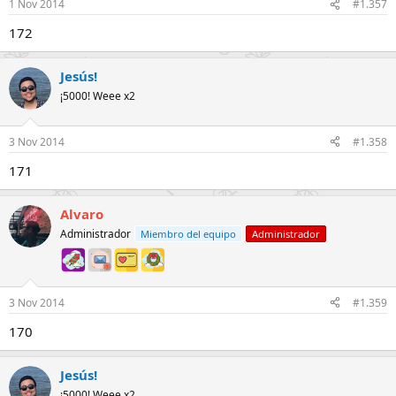
1 Nov 2014
#1.357
172
Jesús!
¡5000! Weee x2
3 Nov 2014
#1.358
171
Alvaro
Administrador
Miembro del equipo
Administrador
3 Nov 2014
#1.359
170
Jesús!
¡5000! Weee x2