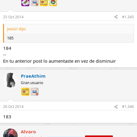
25 Oct 2014
#1.345
Jesús! dijo:
185
184
--
En tu anterior post lo aumentaste en vez de disminuir
PraeAthim
Gran usuario
26 Oct 2014
#1.346
183
Alvaro