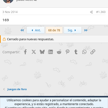
3 Nov 2014
#1.360
169
Primero
Último
Ant.
68 de 78
Sig.
Cerrado para nuevas respuestas.
Facebook
X
Bluesky
LinkedIn
Reddit
Pinterest
Tumblr
WhatsApp
Enlace
Compartir:
Juegos de foro
Foroact Clásico
Español (ES)
Utilizamos cookies para ayudar a personalizar el contenido, adaptar la
experiencia, y si estás registrado, a mantenerte conectado.
Contáctanos
Términos y reglas
Política de privacidad
Ayuda
Al continuar utilizando este sitio, estás dando tu consentimiento a nuestra