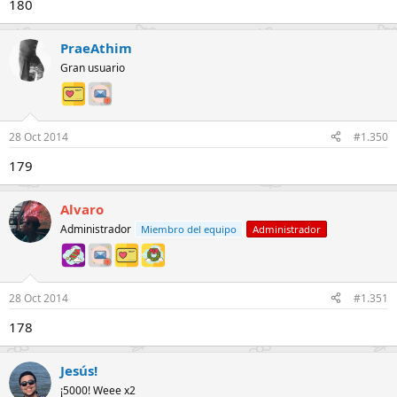
180
PraeAthim
Gran usuario
28 Oct 2014
#1.350
179
Alvaro
Administrador
Miembro del equipo
Administrador
28 Oct 2014
#1.351
178
Jesús!
¡5000! Weee x2