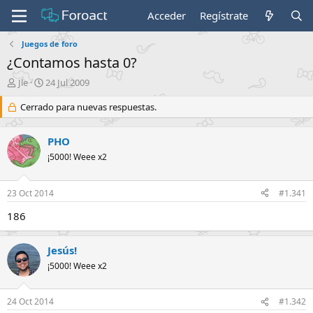
Acceder
Regístrate
Juegos de foro
¿Contamos hasta 0?
I
F
Jle
24 Jul 2009
n
e
i
Cerrado para nuevas respuestas.
c
c
h
i
a
PHO
a
d
d
e
¡5000! Weee x2
o
i
r
n
23 Oct 2014
#1.341
d
i
e
c
186
l
i
t
o
e
Jesús!
m
¡5000! Weee x2
a
24 Oct 2014
#1.342