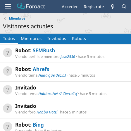
Acceder
Regístrate
Miembros
Visitantes actuales
Todos
Miembros
Invitados
Robots
Robot:
SEMRush
Viendo perfil de miembro
jose2536
hace 5 minutos
Robot:
Ahrefs
Viendo tema
Nada que decir..!
hace 5 minutos
Invitado
Viendo tema
Habbos.Net // Cierra!! :(
hace 5 minutos
Invitado
Viendo foro
Habbo Hotel
hace 5 minutos
Robot:
Bing
Buscando
hace 5 minutos