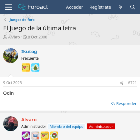
Acceder
Regístrate
Juegos de foro
El Juego de la última letra
I
F
Alvaro
8 Oct 2008
n
e
i
c
Ikutog
c
h
Frecuente
i
a
a
d
d
e
o
i
r
n
9 Oct 2025
#721
d
i
Odin
e
c
l
i
Responder
t
o
e
m
Alvaro
a
Administrador
Miembro del equipo
Administrador