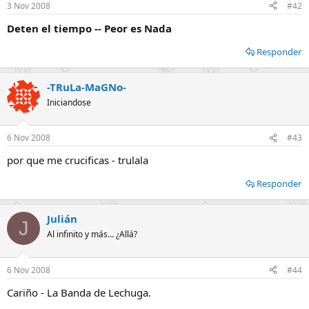
3 Nov 2008
#42
Deten el tiempo -- Peor es Nada
Responder
-TRuLa-MaGNo-
Iniciandose
6 Nov 2008
#43
por que me crucificas - trulala
Responder
Julián
J
Al infinito y más... ¿Allá?
6 Nov 2008
#44
Cariño - La Banda de Lechuga.