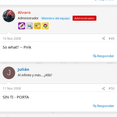
Alvaro
Administrador
Miembro del equipo
Administrador
10 Nov 2008
#49
So what? -- Pink
Responder
Julián
J
Al infinito y más... ¿Allá?
11 Nov 2008
#50
SIN TI - PORTA
Responder