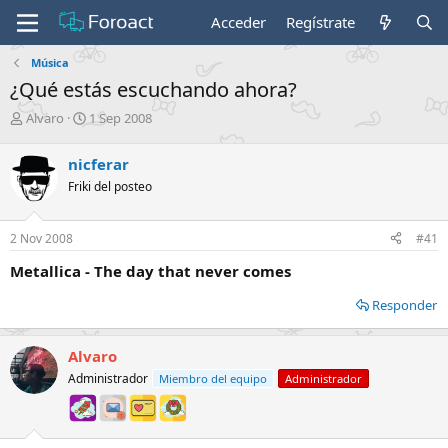
Acceder
Regístrate
Música
¿Qué estás escuchando ahora?
I
F
Alvaro
1 Sep 2008
n
e
i
c
nicferar
c
h
Friki del posteo
i
a
a
d
d
e
2 Nov 2008
#41
o
i
r
n
Metallica - The day that never comes
d
i
e
c
Responder
l
i
t
o
e
Alvaro
m
Administrador
Miembro del equipo
Administrador
a