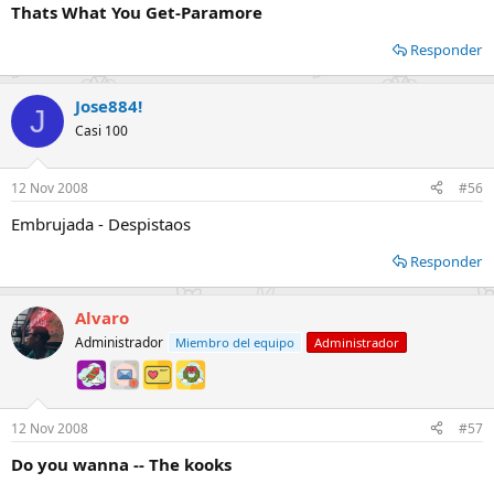
Thats What You Get-Paramore
Responder
Jose884!
J
Casi 100
12 Nov 2008
#56
Embrujada - Despistaos
Responder
Alvaro
Administrador
Miembro del equipo
Administrador
12 Nov 2008
#57
Do you wanna -- The kooks