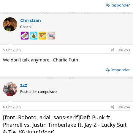
Responder
Christian
Chachi
5 Oct 2016
#4.253
We don't talk anymore - Charlie Puth
Responder
zZz
Posteador compulsivo
6 Oct 2016
#4.254
[font=Roboto, arial, sans-serif]Daft Punk ft.
Pharrell vs. Justin Timberlake ft. Jay-Z - Lucky Suit
& Tie (8) :juju:[/font]