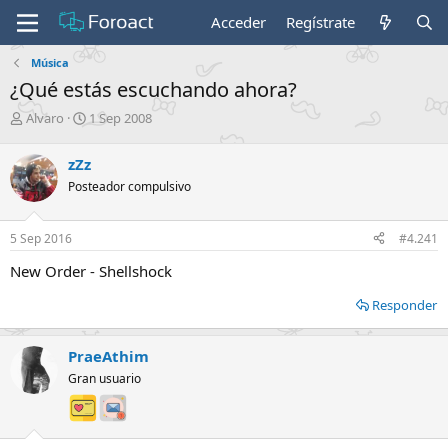
Acceder
Regístrate
Música
¿Qué estás escuchando ahora?
I
F
Alvaro
1 Sep 2008
n
e
i
c
zZz
c
h
Posteador compulsivo
i
a
a
d
d
e
5 Sep 2016
#4.241
o
i
r
n
New Order - Shellshock
d
i
e
c
Responder
l
i
t
o
e
PraeAthim
m
Gran usuario
a