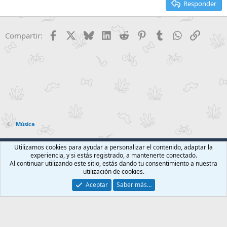
Responder
Encabezado 3
18
Tahoma
22
Times New Roman
Facebook
X
Bluesky
LinkedIn
Reddit
Pinterest
Tumblr
WhatsApp
Enlace
Compartir:
26
Trebuchet MS
Verdana
Música
Foroact Clásico
Español (ES)
Utilizamos cookies para ayudar a personalizar el contenido, adaptar la
experiencia, y si estás registrado, a mantenerte conectado.
Contáctanos
Términos y reglas
Política de privacidad
Ayuda
Al continuar utilizando este sitio, estás dando tu consentimiento a nuestra
Inicio
R
utilización de cookies.
S
S
Aceptar
Saber más…
®
Community platform by XenForo
© 2010-2026 XenForo Ltd.