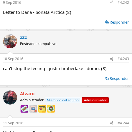
9 Sep 2016
#4.242
Letter to Dana - Sonata Arctica (8)
Responder
zZz
Posteador compulsivo
10 Sep 2016
#4.243
can't stop the feeling - justin timberlake :domo: (8)
Responder
Alvaro
Administrador
Miembro del equipo
Administrador
11 Sep 2016
#4.244