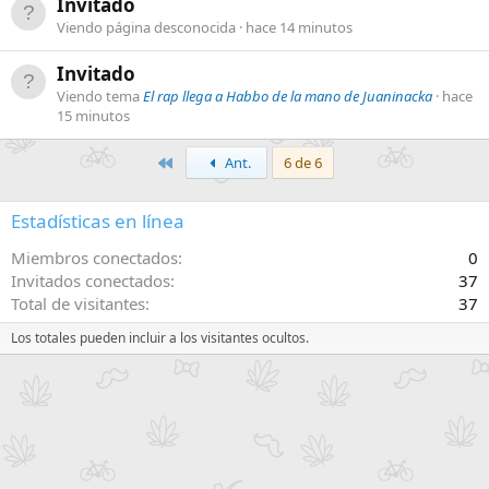
Invitado
Viendo página desconocida
hace 14 minutos
Invitado
Viendo tema
El rap llega a Habbo de la mano de Juaninacka
hace
15 minutos
Primero
Ant.
6 de 6
Estadísticas en línea
Miembros conectados
0
Invitados conectados
37
Total de visitantes
37
Los totales pueden incluir a los visitantes ocultos.