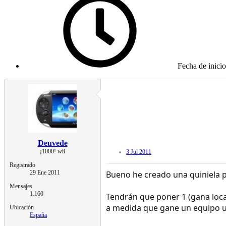
Fecha de inicio
Deuvede
¡1000! wii
3 Jul 2011
Registrado
29 Ene 2011
Bueno he creado una quiniela 
Mensajes
1.160
Tendrán que poner 1 (gana loca
a medida que gane un equipo u
Ubicación
España