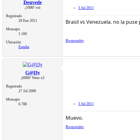
Deuvede
¡1000! wii
3 Jul 2011
Registrado
29 Ene 2011
Brasil vs Venezuela. no la puse
Mensajes
1.160
Responder
Ubicación
España
G@l3y
¡6000! Weee x3
Registrado
27 Jul 2008
Mensajes
3 Jul 2011
6.788
Muevo.
Responder