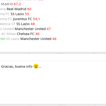
l Madrid
67,2
lona
Real Madrid
60
ma FC
SS Lazio
55
arma FC
Juventus FC
54,1
alencia CF
SS Lazio
48
s United
Manchester United
47
o
AC Milan
Chelsea FC
46
erón
SS Lazio
Manchester United
46
? Gracias, buena info
...