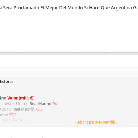
i Sera Proclamado El Mejor Del Mundo Si Hace Que Argentina Ga
Historia
tino
Valor (mill. €)
chester United
Real Madrid
94
tus FC
Real Madrid
73,5
adrid
67,2
a
Real Madrid
60
Haz clic para expandir...
 FC
SS Lazio
55
a FC
Juventus FC
54,1
ncia CF
SS Lazio
48