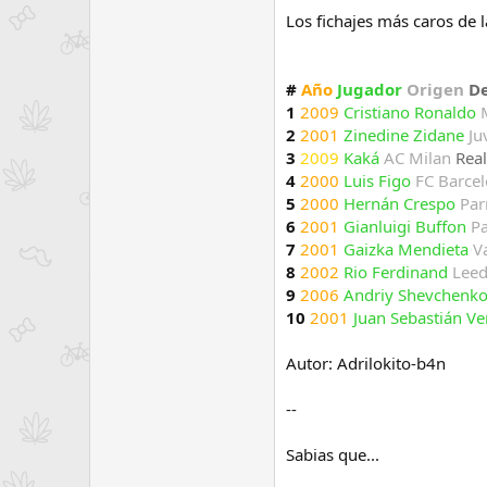
e
Los fichajes más caros de l
m
a
#
Año
Jugador
Origen
D
1
2009
Cristiano Ronaldo
2
2001
Zinedine Zidane
Ju
3
2009
Kaká
AC Milan
Rea
4
2000
Luis Figo
FC Barce
5
2000
Hernán Crespo
Par
6
2001
Gianluigi Buffon
P
7
2001
Gaizka Mendieta
V
8
2002
Rio Ferdinand
Leed
9
2006
Andriy Shevchenk
10
2001
Juan Sebastián V
Autor: Adrilokito-b4n
--
Sabias que...