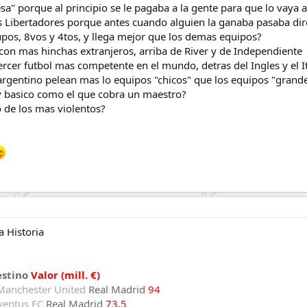
a" porque al principio se le pagaba a la gente para que lo vaya a
s Libertadores porque antes cuando alguien la ganaba pasaba dir
rupos, 8vos y 4tos, y llega mejor que los demas equipos?
 con mas hinchas extranjeros, arriba de River y de Independiente
tercer futbol mas competente en el mundo, detras del Ingles y el I
argentino pelean mas lo equipos "chicos" que los equipos "grand
 y basico como el que cobra un maestro?
o de los mas violentos?
a Historia
estino
Valor (mill. €)
Manchester United
Real Madrid
94
ventus FC
Real Madrid
73,5