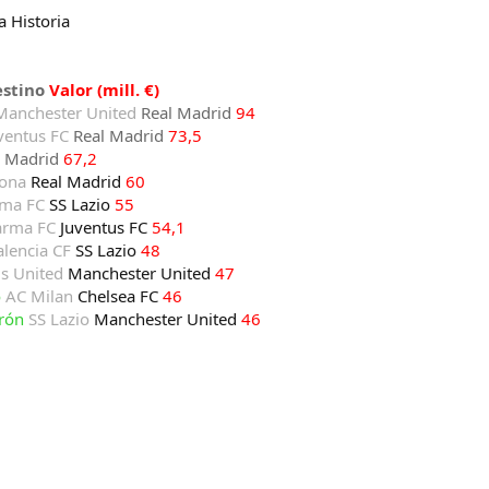
a Historia
estino
Valor (mill. €)
Manchester United
Real Madrid
94
ventus FC
Real Madrid
73,5
l Madrid
67,2
lona
Real Madrid
60
ma FC
SS Lazio
55
arma FC
Juventus FC
54,1
alencia CF
SS Lazio
48
s United
Manchester United
47
o
AC Milan
Chelsea FC
46
erón
SS Lazio
Manchester United
46