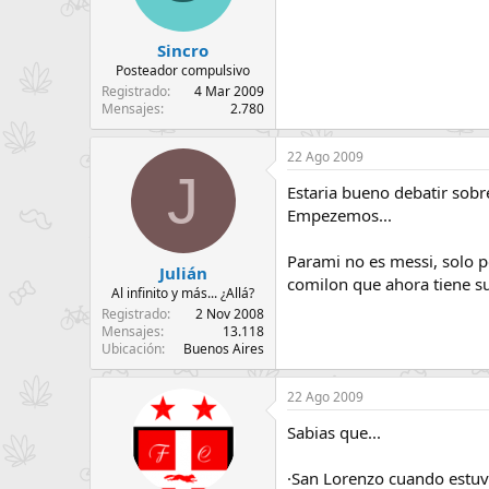
Sincro
Posteador compulsivo
Registrado
4 Mar 2009
Mensajes
2.780
22 Ago 2009
J
Estaria bueno debatir sobr
Empezemos...
Parami no es messi, solo p
Julián
comilon que ahora tiene sue
Al infinito y más... ¿Allá?
Registrado
2 Nov 2008
Mensajes
13.118
Ubicación
Buenos Aires
22 Ago 2009
Sabias que...
·San Lorenzo cuando estuv