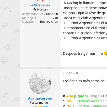
·A Racing lo llaman "empres
-=Cuervo=-
·Independiente tiene tanta
Mr. Hoygan
evitaba jugar la fase de g
Registrado
12 Dic 2008
·Boca es el club Argentino
Mensajes
740
Ubicación
Buenos Aires
·El Futbol Argentino es el 
·Ultimamente en el futbol 
cobran un sueldo inferior
·El Futbol Argentino es un
Despues traigo mas info
22 Ago 2009
Los fichajes más caros de l
#
Año
Jugador
Origen
D
Adrihatesyou
1
2009
Cristiano Ronaldo
Poster man/girl
2
2001
Zinedine Zidane
Ju