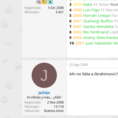
3
2009
Kaká
AC Milan
Rea
Registrado
5 Dic 2008
4
2000
Luis Figo
FC Barce
Mensajes
3.421
5
2000
Hernán Crespo
Par
6
2001
Gianluigi Buffon
P
7
2001
Gaizka Mendieta
V
8
2002
Rio Ferdinand
Leed
9
2006
Andriy Shevchenk
10
2001
Juan Sebastián V
22 Ago 2009
J
Ahi no falta a Ibrahimovic
Julián
Al infinito y más... ¿Allá?
Registrado
2 Nov 2008
Mensajes
13.118
Ubicación
Buenos Aires