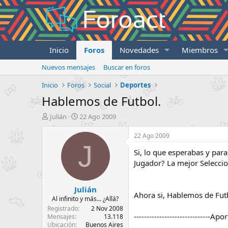
Inicio
Foros
Novedades
Miembros
Nuevos mensajes
Buscar en foros
Inicio
Foros
Social
Deportes
Hablemos de Futbol.
I
F
Julián
22 Ago 2009
n
e
i
c
22 Ago 2009
c
h
J
Si, lo que esperabas y par
i
a
a
d
Jugador? La mejor Seleccion
d
e
o
i
Julián
r
n
Ahora si, Hablemos de Futb
d
i
Al infinito y más... ¿Allá?
e
c
Registrado
2 Nov 2008
------------------------------Apo
l
i
Mensajes
13.118
Ubicación
Buenos Aires
t
o