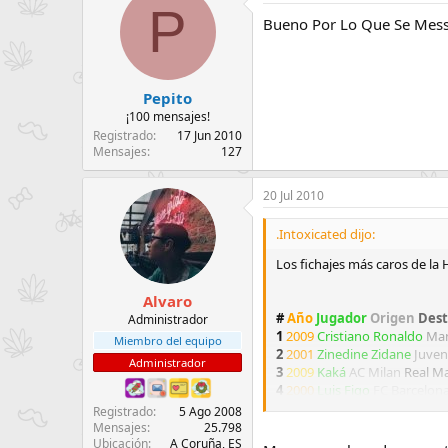
P
Bueno Por Lo Que Se Mess
Pepito
¡100 mensajes!
Registrado
17 Jun 2010
Mensajes
127
20 Jul 2010
.Intoxicated dijo:
Los fichajes más caros de la 
Alvaro
#
Año
Jugador
Origen
Des
Administrador
1
2009
Cristiano Ronaldo
Man
Miembro del equipo
2
2001
Zinedine Zidane
Juven
Administrador
3
2009
Kaká
AC Milan
Real M
4
2000
Luis Figo
FC Barcelon
5
2000
Hernán Crespo
Parma
Registrado
5 Ago 2008
6
2001
Gianluigi Buffon
Parm
Mensajes
25.798
7
2001
Gaizka Mendieta
Vale
Ubicación
A Coruña, ES