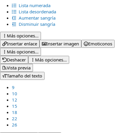
Lista numerada
Lista desordenada
Aumentar sangría
Disminuir sangría
Más opciones…
Insertar enlace
Insertar imagen
Emoticonos
Más opciones…
Deshacer
Más opciones…
Vista previa
Tamaño del texto
9
10
12
15
18
22
26