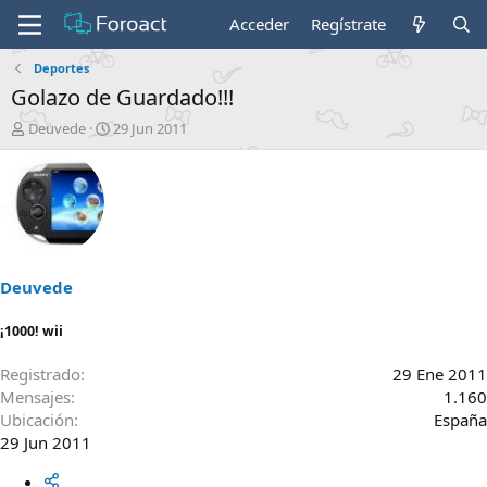
Acceder
Regístrate
Deportes
Golazo de Guardado!!!
I
F
Deuvede
29 Jun 2011
n
e
i
c
c
h
i
a
a
d
d
e
o
i
r
n
Deuvede
d
i
e
c
¡1000! wii
l
i
t
o
Registrado
29 Ene 2011
e
Mensajes
1.160
m
Ubicación
España
a
29 Jun 2011