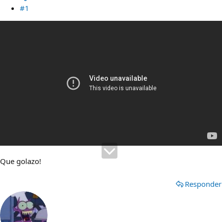
#1
Que golazo!
Responder