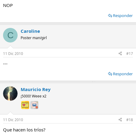
NOP
Responder
Caroline
C
Poster man/girl
11 Dic 2010
#17
---
Responder
Mauricio Rey
¡5000! Weee x2
11 Dic 2010
#18
Que hacen los tríos?