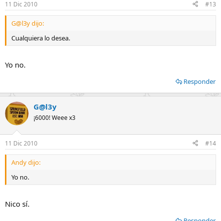
11 Dic 2010
#13
G@l3y dijo:
Cualquiera lo desea.
Yo no.
Responder
G@l3y
¡6000! Weee x3
11 Dic 2010
#14
Andy dijo:
Yo no.
Nico sí.
Responder