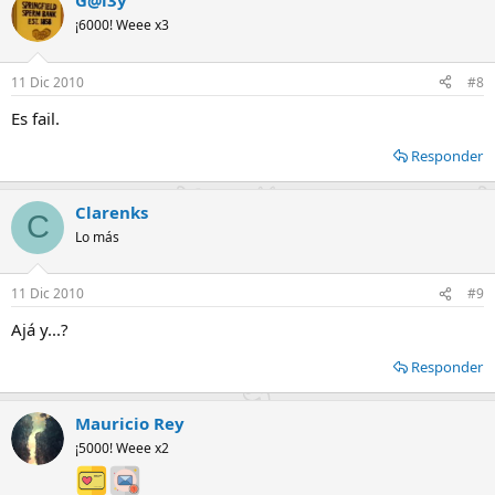
G@l3y
¡6000! Weee x3
11 Dic 2010
#8
Es fail.
Responder
Clarenks
C
Lo más
11 Dic 2010
#9
Ajá y...?
Responder
Mauricio Rey
¡5000! Weee x2