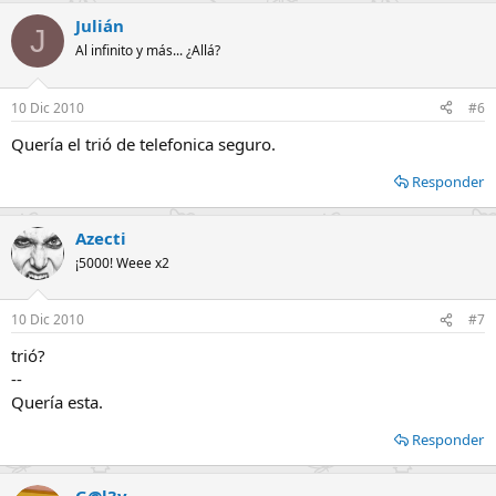
Julián
J
Al infinito y más... ¿Allá?
10 Dic 2010
#6
Quería el trió de telefonica seguro.
Responder
Azecti
¡5000! Weee x2
10 Dic 2010
#7
trió?
--
Quería esta.
Responder