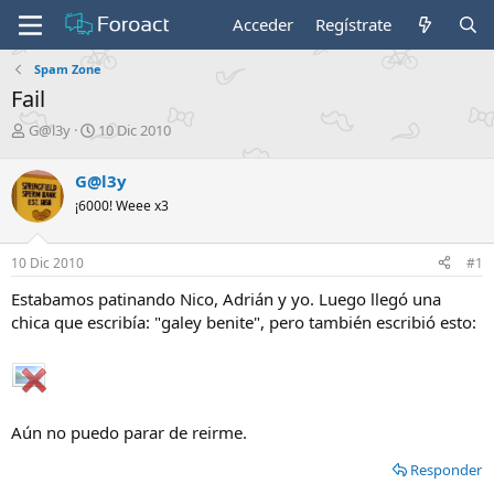
Acceder
Regístrate
Spam Zone
Fail
I
F
G@l3y
10 Dic 2010
n
e
i
c
G@l3y
c
h
¡6000! Weee x3
i
a
a
d
d
e
10 Dic 2010
#1
o
i
r
n
Estabamos patinando Nico, Adrián y yo. Luego llegó una
d
i
chica que escribía: "galey benite", pero también escribió esto:
e
c
l
i
t
o
e
m
a
Aún no puedo parar de reirme.
Responder