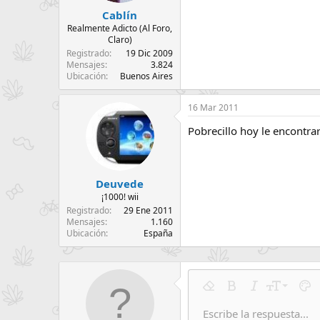
Cablín
Realmente Adicto (Al Foro,
Claro)
Registrado
19 Dic 2009
Mensajes
3.824
Ubicación
Buenos Aires
16 Mar 2011
Pobrecillo hoy le encontra
Deuvede
¡1000! wii
Registrado
29 Ene 2011
Mensajes
1.160
Ubicación
España
9
Eliminar formato
Negrita
Cursiva
Tamaño del
Colo
10
Escribe la respuesta...
Arial
Fuente
Insertar tabla
Insertar línea horizon
Tachado
Spoiler
Subrayado
Código
Código en 
Spoil