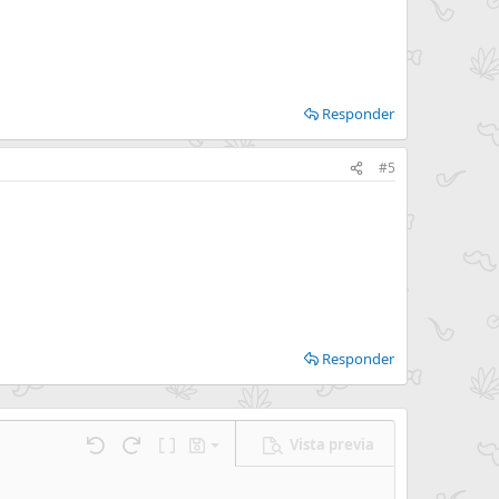
Responder
#5
Responder
Vista previa
Guardar borrador
nes…
Deshacer
Rehacer
Cambiar a código BB
Borradores
Eliminar borrador