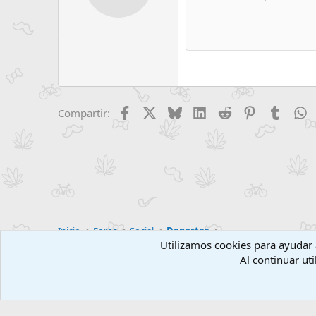
12
Book Antiqua
15
Courier New
18
Georgia
22
Tahoma
26
Times New Roman
Facebook
X
Bluesky
LinkedIn
Reddit
Pinterest
Tumblr
W
Compartir:
Trebuchet MS
Verdana
Inicio
Foros
Social
Deportes
Utilizamos cookies para ayudar a
Al continuar uti
Foroact Clásico
Español (ES)