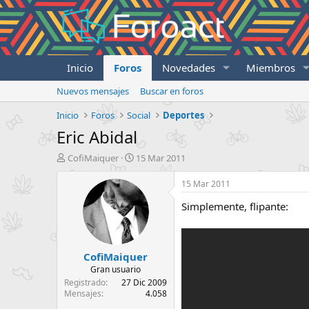
Inicio
Foros
Novedades
Miembros
Nuevos mensajes
Buscar en foros
Inicio
Foros
Social
Deportes
Eric Abidal
I
F
CofiMaiquer
15 Mar 2011
n
e
i
c
15 Mar 2011
c
h
Simplemente, flipante:
i
a
a
d
d
e
o
i
CofiMaiquer
r
n
d
i
Gran usuario
e
c
Registrado
27 Dic 2009
l
i
Mensajes
4.058
t
o