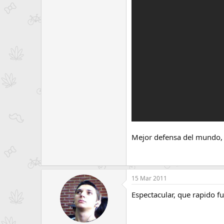
e
m
a
Mejor defensa del mundo, y
15 Mar 2011
Espectacular, que rapido f