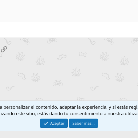
Alineación derecha
Aumentar sangría
Encabezado 2
Texto justificado
Disminuir sangría
Encabezado 3
hatsApp
Enlace
 personalizar el contenido, adaptar la experiencia, y si estás re
lizando este sitio, estás dando tu consentimiento a nuestra utiliz
Contáctanos
T
Aceptar
Saber más…
®
Community platform by XenForo
© 2010-2026 XenForo Ltd.