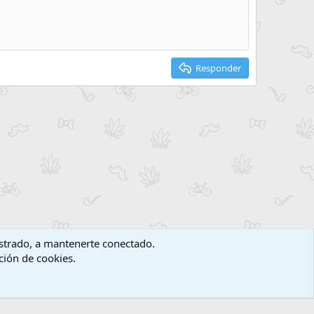
Responder
gistrado, a mantenerte conectado.
ación de cookies.
érminos y reglas
Política de privacidad
Ayuda
Inicio
R
S
S