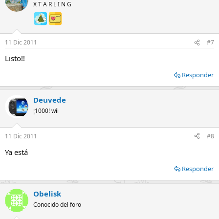
X T A R L I N G
11 Dic 2011
#7
Listo!!
Responder
Deuvede
¡1000! wii
11 Dic 2011
#8
Ya está
Responder
Obelisk
Conocido del foro