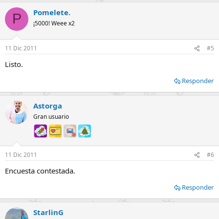
Pomelete.
P
¡5000! Weee x2
11 Dic 2011
#5
Listo.
Responder
Astorga
Gran usuario
11 Dic 2011
#6
Encuesta contestada.
Responder
StarlinG