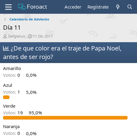
Acceder
Regístrate
Calendario de Adviento
Día 11
I
F
Sergietus
11 Dic 2011
n
e
i
¿De que color era el traje de Papa Noel,
c
c
h
antes de ser rojo?
i
a
a
d
Amarillo
d
e
o
i
Votos:
0
0,0%
r
n
Azul
d
i
e
c
Votos:
1
5,0%
l
i
t
o
Verde
e
Votos:
19
95,0%
m
a
Naranja
Votos:
0
0,0%