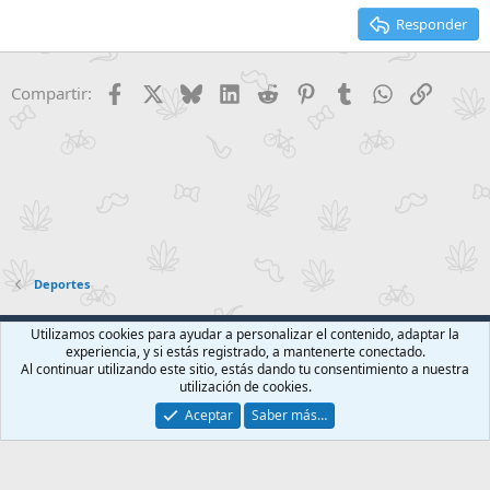
15
Georgia
Texto justificado
Responder
Encabezado 3
18
Tahoma
22
Times New Roman
Facebook
X
Bluesky
LinkedIn
Reddit
Pinterest
Tumblr
WhatsApp
Enlace
Compartir:
26
Trebuchet MS
Verdana
Deportes
Foroact Clásico
Español (ES)
Utilizamos cookies para ayudar a personalizar el contenido, adaptar la
experiencia, y si estás registrado, a mantenerte conectado.
Contáctanos
Términos y reglas
Política de privacidad
Ayuda
Al continuar utilizando este sitio, estás dando tu consentimiento a nuestra
Inicio
R
utilización de cookies.
S
S
Aceptar
Saber más…
®
Community platform by XenForo
© 2010-2026 XenForo Ltd.